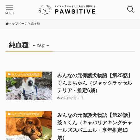
MENU
トップページ
純血種
純血種
– tag –
みんなの元保護犬物語【第25話】
みんなの元保護犬物語
ぐんまちゃん（ジャックラッセル
テリア・推定6歳）
2021年6月20日
みんなの元保護犬物語【第24話】
みんなの元保護犬物語
茶々くん（キャバリアキングチャ
ールズスパニエル・享年推定13
歳）