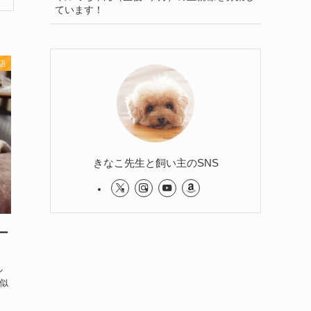
ています！
語
きなこ先生と飼い主のSNS
ー
ル
似