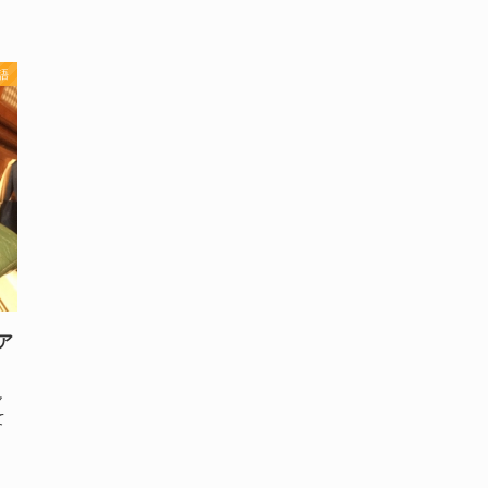
語
ア
ャ
て