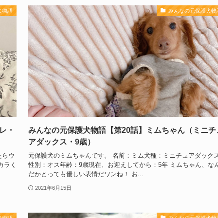
犬物語
みんなの元保護犬物
レ・
みんなの元保護犬物語【第20話】ミムちゃん（ミニチ
アダックス・9歳）
たらウ
元保護犬のミムちゃんです。 名前：ミム犬種：ミニチュアダック
カラく
性別：オス年齢：9歳現在、お迎えしてから：5年 ミムちゃん、な
だかとっても優しい表情だワンね！ お...
2021年6月15日
犬物語
みんなの元保護犬物