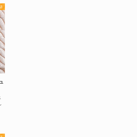
語
ュ
ス
ん
語