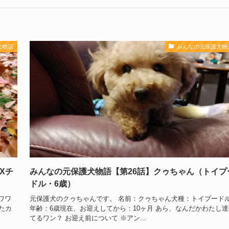
犬物語
みんなの元保護犬物
Xチ
みんなの元保護犬物語【第26話】クゥちゃん（トイプ
ドル・6歳）
ワワ
元保護犬のクゥちゃんです。 名前：クゥちゃん犬種：トイプード
たカ
年齢：6歳現在、お迎えしてから：10ヶ月 あら、なんだかわたし達
てるワン？ お迎え前について ※アン...