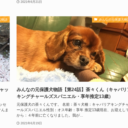
2021年6月21日
犬物語
みんなの元保護犬物
ャッ
みんなの元保護犬物語【第24話】茶々くん（キャバリ
キングチャールズスパニエル・享年推定13歳）
ッセ
元保護犬の茶々くんです。 名前：茶々犬種：キャバリアキングチ
ぐんま
ールズスパニエル性別：オス年齢：享年 推定13歳現在、お迎えし
から：４年前に亡くなりました。我が...
2021年6月19日