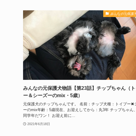
みんなの元保護
みんなの元保護犬物語【第23話】チップちゃん（ト
ー＆シーズーのmix・5歳）
元保護犬のチップちゃんです。 名前：チップ犬種：トイプー✖︎
ーのmix年齢：5歳現在、お迎えしてから：丸3年 チップちゃん
同学年だワン！ お迎え前に...
2021年6月18日