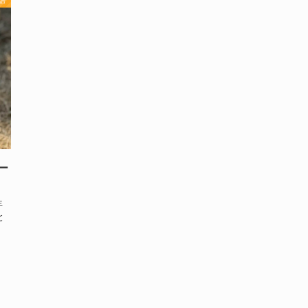
ー
年
と