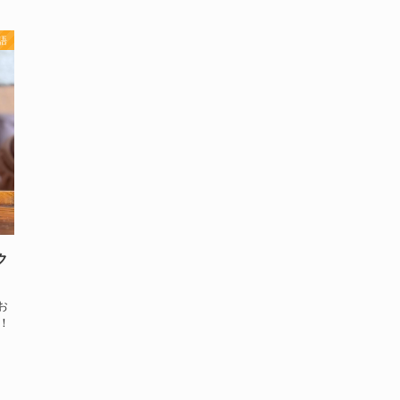
語
ク
お
！