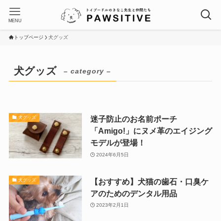
MENU
トップページ
犬グッズ
犬グッズ
– category –
迷子防止のお名前ポーチ
犬グッズ
「Amigo!」にヌメ革のエイジング
モデルが登場！
2024年6月5日
【おすすめ】犬猫の歯石・口臭ケ
犬グッズ
アのためのデンタル用品
2023年2月1日